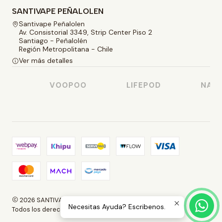
SANTIVAPE PEÑALOLEN
Santivape Peñalolen
Av. Consistorial 3349, Strip Center Piso 2
Santiago - Peñalolén
Región Metropolitana - Chile
Ver más detalles
SO
VOOPOO
LIFEPOD
NASTY
2026 SANTIVAPE.
Necesitas Ayuda? Escribenos.
Todos los derechos reservados.