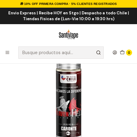
🎁 10% OFF PRIMERA COMPRA · 5% CLIENTES REGISTRADOS
Inicio
E-LIQUID
NACIONALES
Heaven & Hell Caronte 60ml
Envio Express | Recibe HOY en Stgo | Despacho a todo Chile |
Tiendas Fisicas de (Lun-Vie 10:00 a 19:30 hrs)
0