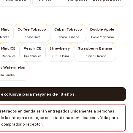
 Mint
Coffee Tobacco
Cuban Tobacco
Double Apple
 Menta
Tabaco Café
Tabaco Cubano
Doble Manzana
Mint ICE
Peach ICE
Strawberry
Strawberry Banana
Menta Ice
Durazno Ice
Frutilla Pura
Frutilla Plátano
ry Watermelon
illa Sandía
 exclusiva para mayores de 18 años.
retirados en tienda serán entregados únicamente a personas
la entrega o retiro, se solicitará una identificación válida para
el comprador o receptor.