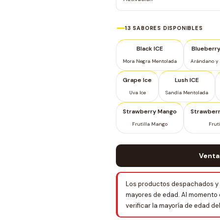
13 SABORES DISPONIBLES
Black ICE
Blueberry
Mora Negra Mentolada
Arándano y
Grape Ice
Lush ICE
Uva Ice
Sandía Mentolada
Strawberry Mango
Strawber
Frutilla Mango
Frut
Venta
Los productos despachados y 
mayores de edad. Al momento de 
verificar la mayoría de edad d