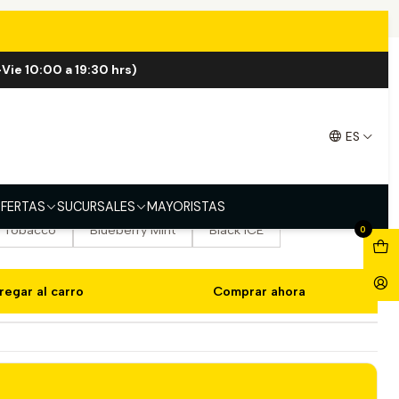
Vie 10:00 a 19:30 hrs)
00 Puff
ES
termelon
Strawberry Mango
Strawberry Banana
Mint ICE
Grape ICE
Double Apple
FERTAS
SUCURSALES
MAYORISTAS
 Tobacco
Blueberry Mint
Black ICE
0
regar al carro
Comprar ahora