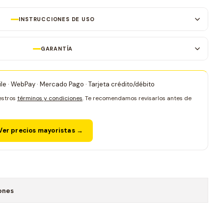
INSTRUCCIONES DE USO
GARANTÍA
le · WebPay · Mercado Pago · Tarjeta crédito/débito
estros
términos y condiciones
. Te recomendamos revisarlos antes de
er precios mayoristas →
ones