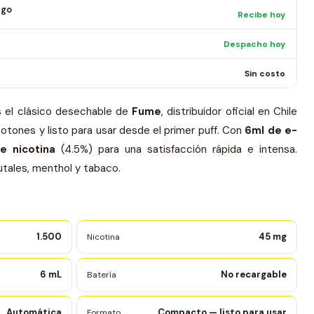
ago
Recibe hoy
Despacho hoy
Sin costo
 el clásico desechable de
Fume
, distribuidor oficial en Chile
otones y listo para usar desde el primer puff. Con
6ml de e-
e nicotina
(4.5%) para una satisfacción rápida e intensa.
utales, menthol y tabaco.
1.500
45 mg
Nicotina
6 mL
No recargable
Batería
Automática
Compacto — listo para usar
Formato