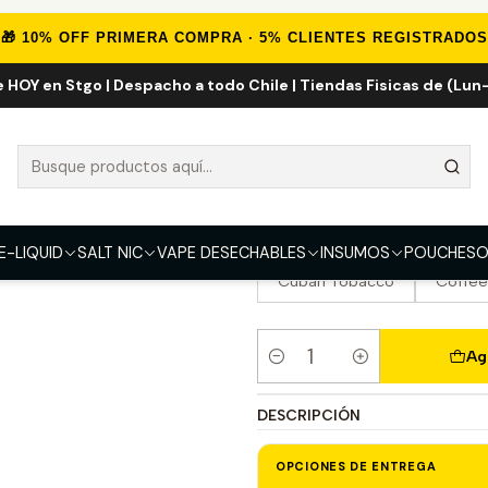
Inicio
VAPE DESECHABLES
VAPE FRUTALES
Fume Extra 1500 Puff
🎁 10% OFF PRIMERA COMPRA · 5% CLIENTES REGISTRADOS
e HOY en Stgo | Despacho a todo Chile | Tiendas Fisicas de (Lun-
Fume Extra 15
SABOR
Lush ICE
Strawberry Wa
Strawberry
Peach Ice
E-LIQUID
SALT NIC
VAPE DESECHABLES
INSUMOS
POUCHES
O
Cuban Tobacco
Coffee
Ag
Cantidad
DESCRIPCIÓN
OPCIONES DE ENTREGA