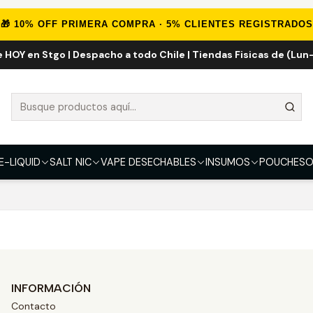
Inicio
Marcas Eliquid
One Hit Wonder 100ml
🎁 10% OFF PRIMERA COMPRA · 5% CLIENTES REGISTRADOS
e HOY en Stgo | Despacho a todo Chile | Tiendas Fisicas de (Lun-
One Hit Wonder 100ml
que coincidan con los filtros seleccionados.
E-LIQUID
SALT NIC
VAPE DESECHABLES
INSUMOS
POUCHES
O
a eliminar o utilizar filtros diferentes.
INFORMACIÓN
Contacto