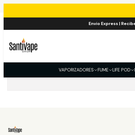
Envio Express | Recib
No hay productos 
VAPORIZADORES
FUME
LIFE POD
Intent