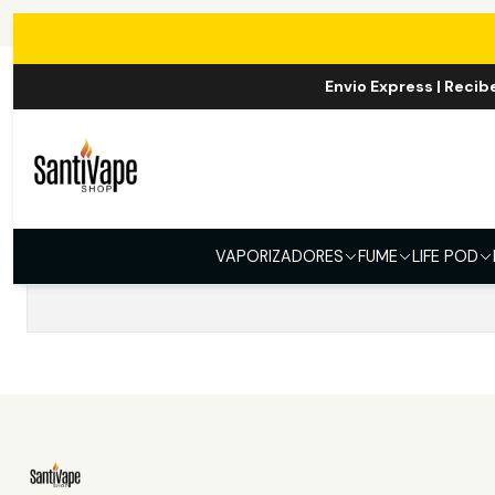
Envio Express | Recib
No hay productos 
VAPORIZADORES
FUME
LIFE POD
Intent