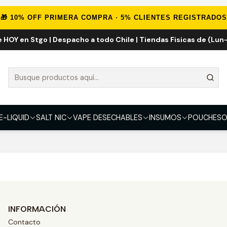
Inicio
Marcas Eliquid
Fuel Vape 100ml
🎁 10% OFF PRIMERA COMPRA · 5% CLIENTES REGISTRADOS
e HOY en Stgo | Despacho a todo Chile | Tiendas Fisicas de (Lun-
Fuel Vape 100ml
que coincidan con los filtros seleccionados.
E-LIQUID
SALT NIC
VAPE DESECHABLES
INSUMOS
POUCHES
O
a eliminar o utilizar filtros diferentes.
INFORMACIÓN
Contacto