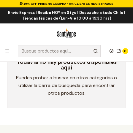
🎁 10% OFF PRIMERA COMPRA · 5% CLIENTES REGISTRADOS
Inicio
Marcas Eliquid
Moo Shake 60ml
Envio Express | Recibe HOY en Stgo | Despacho a todo Chile |
Tiendas Fisicas de (Lun-Vie 10:00 a 19:30 hrs)
Moo Shake 60ml
0
Todavía no hay productos disponibles
aquí
Puedes probar a buscar en otras categorías o
utilizar la barra de búsqueda para encontrar
otros productos.