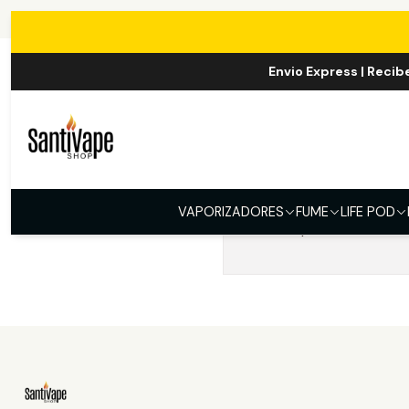
Envio Express | Recib
VAPORIZADORES
FUME
LIFE POD
Puedes probar a buscar 