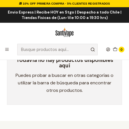
🎁 10% OFF PRIMERA COMPRA · 5% CLIENTES REGISTRADOS
Inicio
Marcas Eliquid
Havana Dream 120ml
Envio Express | Recibe HOY en Stgo | Despacho a todo Chile |
Tiendas Fisicas de (Lun-Vie 10:00 a 19:30 hrs)
Havana Dream 120ml
0
Todavía no hay productos disponibles
aquí
Puedes probar a buscar en otras categorías o
utilizar la barra de búsqueda para encontrar
otros productos.