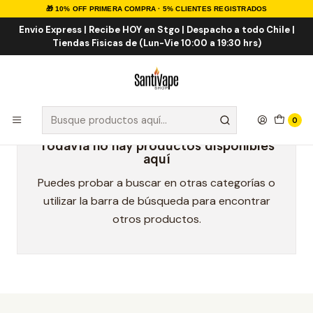
🎁 10% OFF PRIMERA COMPRA · 5% CLIENTES REGISTRADOS
Inicio
Marcas Eliquid
Donut King 100ml
Envio Express | Recibe HOY en Stgo | Despacho a todo Chile |
Tiendas Fisicas de (Lun-Vie 10:00 a 19:30 hrs)
Donut King 100ml
0
Todavía no hay productos disponibles
aquí
Puedes probar a buscar en otras categorías o
utilizar la barra de búsqueda para encontrar
otros productos.