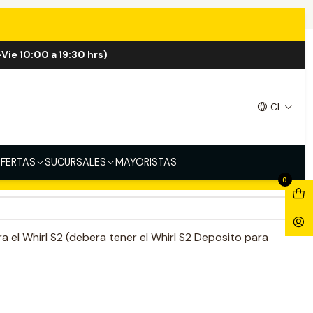
ncias
Vie 10:00 a 19:30 hrs)
 Resistencias
CL
FERTAS
SUCURSALES
MAYORISTAS
regar al Carro
Comprar ahora
0
a el Whirl S2 (debera tener el Whirl S2 Deposito para