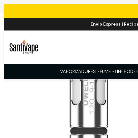
Inici
Envio Express | Recib
VAPORIZADORES
FUME
LIFE POD