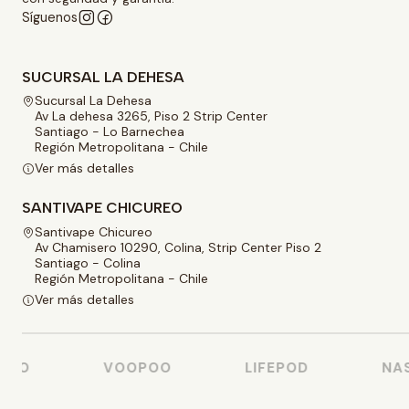
Síguenos
SUCURSAL LA DEHESA
Sucursal La Dehesa
Av La dehesa 3265, Piso 2 Strip Center
Santiago - Lo Barnechea
Región Metropolitana - Chile
Ver más detalles
SANTIVAPE CHICUREO
Santivape Chicureo
Av Chamisero 10290, Colina, Strip Center Piso 2
Santiago - Colina
Región Metropolitana - Chile
Ver más detalles
SO
VOOPOO
LIFEPOD
NAST