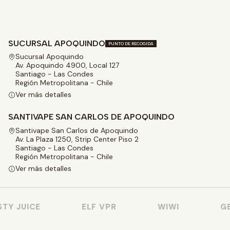
SUCURSAL APOQUINDO
PUNTO DE RECOGIDA
Sucursal Apoquindo
Av. Apoquindo 4900, Local 127
Santiago - Las Condes
Región Metropolitana - Chile
Ver más detalles
SANTIVAPE SAN CARLOS DE APOQUINDO
Santivape San Carlos de Apoquindo
Av. La Plaza 1250, Strip Center Piso 2
Santiago - Las Condes
Región Metropolitana - Chile
Ver más detalles
Y JUICE
ELF VPR
WIWI
GEE