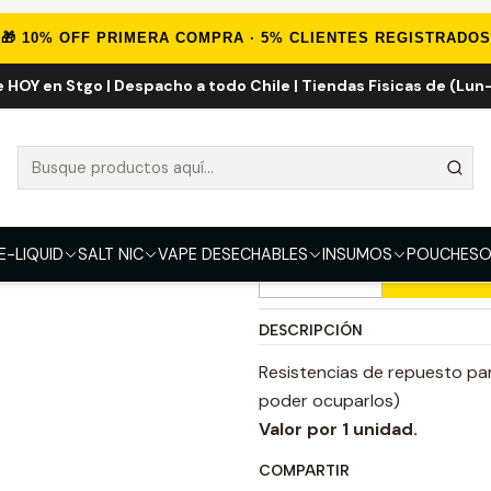
o
INSUMOS
RESISTENCIAS
COMERCIALES
Uwell Whirl S2 Resiste
🎁 10% OFF PRIMERA COMPRA · 5% CLIENTES REGISTRADOS
e HOY en Stgo | Despacho a todo Chile | Tiendas Fisicas de (Lun-
Uwell Whirl S2
RESISTENCIA
1.2 2mL
0.8 3mL
E-LIQUID
SALT NIC
VAPE DESECHABLES
INSUMOS
POUCHES
O
Ag
Cantidad
DESCRIPCIÓN
Resistencias de repuesto par
poder ocuparlos)
Valor por 1 unidad.
COMPARTIR