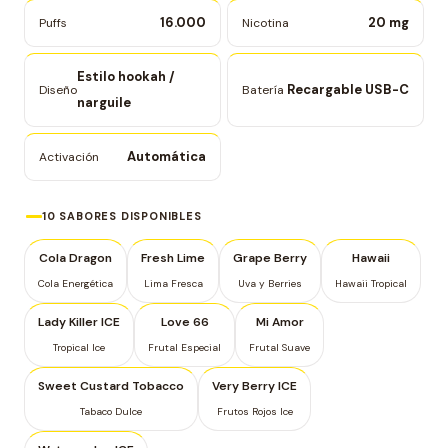
16.000
20 mg
Puffs
Nicotina
Estilo hookah /
Recargable USB-C
Diseño
Batería
narguile
Automática
Activación
10 SABORES DISPONIBLES
Cola Dragon
Fresh Lime
Grape Berry
Hawaii
Cola Energética
Lima Fresca
Uva y Berries
Hawaii Tropical
Lady Killer ICE
Love 66
Mi Amor
Tropical Ice
Frutal Especial
Frutal Suave
Sweet Custard Tobacco
Very Berry ICE
Tabaco Dulce
Frutos Rojos Ice