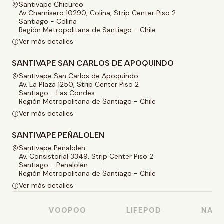
Santivape Chicureo
Av Chamisero 10290, Colina, Strip Center Piso 2
Santiago - Colina
Región Metropolitana de Santiago - Chile
Ver más detalles
SANTIVAPE SAN CARLOS DE APOQUINDO
Santivape San Carlos de Apoquindo
Av. La Plaza 1250, Strip Center Piso 2
Santiago - Las Condes
Región Metropolitana de Santiago - Chile
Ver más detalles
SANTIVAPE PEÑALOLEN
Santivape Peñalolen
Av. Consistorial 3349, Strip Center Piso 2
Santiago - Peñalolén
Región Metropolitana de Santiago - Chile
Ver más detalles
O
VOOPOO
LIFEPOD
NASTY 