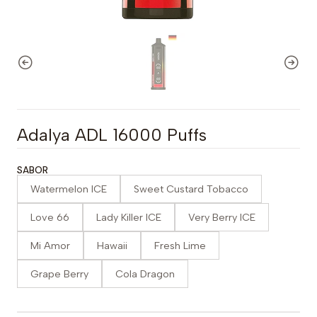
Adalya ADL 16000 Puffs
SABOR
Watermelon ICE
Sweet Custard Tobacco
Love 66
Lady Killer ICE
Very Berry ICE
Mi Amor
Hawaii
Fresh Lime
Grape Berry
Cola Dragon