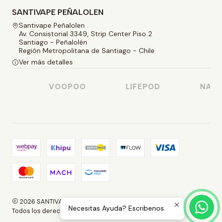
SANTIVAPE PEÑALOLEN
Santivape Peñalolen
Av. Consistorial 3349, Strip Center Piso 2
Santiago - Peñalolén
Región Metropolitana de Santiago - Chile
Ver más detalles
O
VOOPOO
LIFEPOD
NASTY
2026 SANTIVAPE.
Necesitas Ayuda? Escribenos.
Todos los derechos reservados.