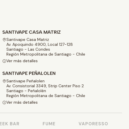
SANTIVAPE CASA MATRIZ
Santivape Casa Matriz
Av. Apoquindo 4900, Local 127-128
Santiago - Las Condes
Región Metropolitana de Santiago - Chile
Ver más detalles
SANTIVAPE PEÑALOLEN
Santivape Peñalolen
Av. Consistorial 3349, Strip Center Piso 2
Santiago - Peñalolén
Región Metropolitana de Santiago - Chile
Ver más detalles
K BAR
FUME
VAPORESSO
V