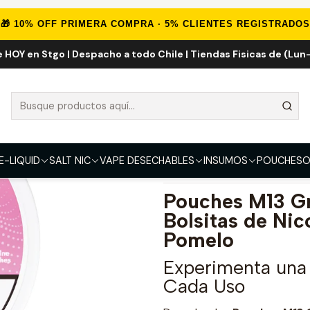
Inicio
POUCHES
Pouches M13 Groovie Grapefruit Twist
🎁 10% OFF PRIMERA COMPRA · 5% CLIENTES REGISTRADOS
e HOY en Stgo | Despacho a todo Chile | Tiendas Fisicas de (Lun-
Pouches M13 Gr
FUERZA
6mg
E-LIQUID
SALT NIC
VAPE DESECHABLES
INSUMOS
POUCHES
O
DESCRIPCIÓN
Pouches M13 Gr
Bolsitas de Nic
Pomelo
Experimenta una 
Cada Uso