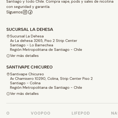
Santiago y todo Chile. Compra vape, pods y sales de nicotina
con seguridad y garantía.
Síguenos
SUCURSAL LA DEHESA
Sucursal La Dehesa
Av La dehesa 3265, Piso 2 Strip Center
Santiago - Lo Barnechea
Región Metropolitana de Santiago - Chile
Ver más detalles
SANTIVAPE CHICUREO
Santivape Chicureo
Av Chamisero 10290, Colina, Strip Center Piso 2
Santiago - Colina
Región Metropolitana de Santiago - Chile
Ver más detalles
SO
VOOPOO
LIFEPOD
NAST