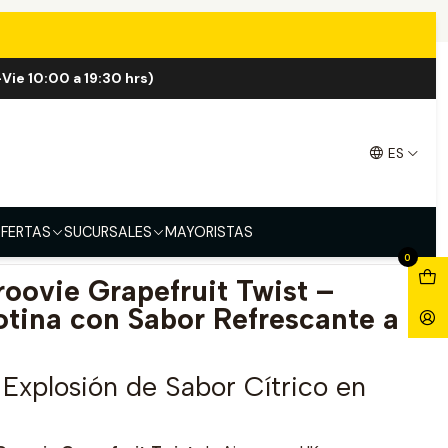
Vie 10:00 a 19:30 hrs)
oovie Grapefruit Twist
ES
FERTAS
SUCURSALES
MAYORISTAS
0
oovie Grapefruit Twist –
otina con Sabor Refrescante a
Explosión de Sabor Cítrico en