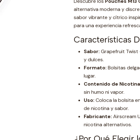
Descubre los
Pouches M13 G
alternativa moderna y discre
sabor vibrante y cítrico ins
para una experiencia refresc
Características 
Sabor:
Grapefruit Twist 
y dulces.
Formato:
Bolsitas delga
lugar.
Contenido de Nicotina
sin humo ni vapor.
Uso:
Coloca la bolsita en
de nicotina y sabor.
Fabricante:
Airscream U
nicotina alternativos.
¿Por Qué Elegir 