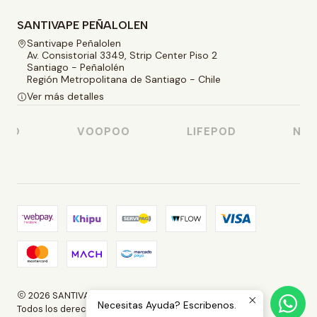
SANTIVAPE PEÑALOLEN
Santivape Peñalolen
Av. Consistorial 3349, Strip Center Piso 2
Santiago - Peñalolén
Región Metropolitana de Santiago - Chile
Ver más detalles
SO
VOOPOO
LIFEPOD
NAST
2026 SANTIVAPE.
Necesitas Ayuda? Escribenos.
Todos los derechos reservados.