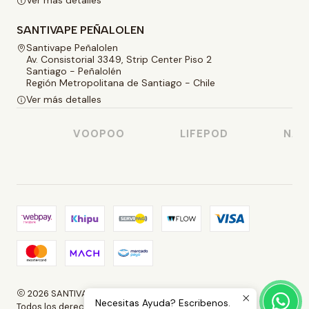
SANTIVAPE PEÑALOLEN
Santivape Peñalolen
Av. Consistorial 3349, Strip Center Piso 2
Santiago - Peñalolén
Región Metropolitana de Santiago - Chile
Ver más detalles
SO
VOOPOO
LIFEPOD
NAST
2026 SANTIVAPE.
Necesitas Ayuda? Escribenos.
Todos los derechos reservados.