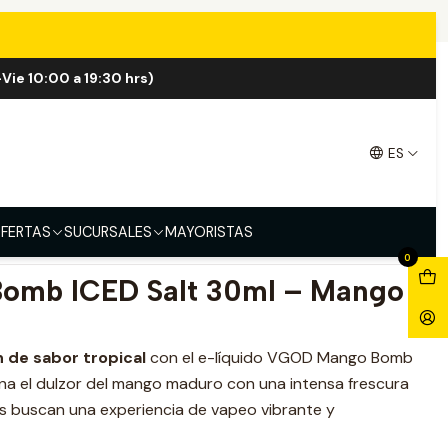
lt 30ml
Vie 10:00 a 19:30 hrs)
omb ICED Salt 30ml
ES
FERTAS
SUCURSALES
MAYORISTAS
0
mb ICED Salt 30ml – Mango
 de sabor tropical
con el e-líquido VGOD Mango Bomb
ina el dulzor del mango maduro con una intensa frescura
es buscan una experiencia de vapeo vibrante y