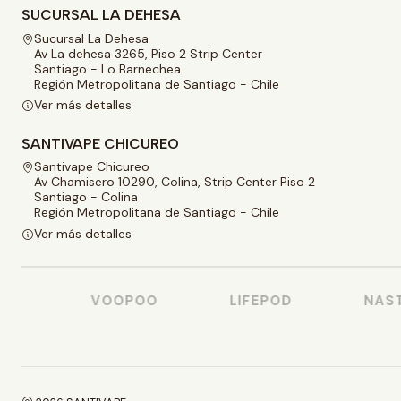
SUCURSAL LA DEHESA
Sucursal La Dehesa
Av La dehesa 3265, Piso 2 Strip Center
Santiago - Lo Barnechea
Región Metropolitana de Santiago - Chile
Ver más detalles
SANTIVAPE CHICUREO
Santivape Chicureo
Av Chamisero 10290, Colina, Strip Center Piso 2
Santiago - Colina
Región Metropolitana de Santiago - Chile
Ver más detalles
O
VOOPOO
LIFEPOD
NASTY 