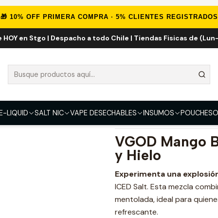
Sales de Nicotina
Salt Nic Importadas
VGOD Mango Bomb ICED Sa
🎁 10% OFF PRIMERA COMPRA · 5% CLIENTES REGISTRADOS
e HOY en Stgo | Despacho a todo Chile | Tiendas Fisicas de (Lun-
VGOD Mango B
FUERZA
25mg
E-LIQUID
SALT NIC
VAPE DESECHABLES
INSUMOS
POUCHES
O
DESCRIPCIÓN
VGOD Mango Bo
y Hielo
Experimenta una explosión
ICED Salt. Esta mezcla comb
mentolada, ideal para quien
refrescante.