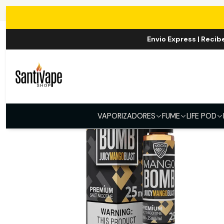
Inicio
Envio Express | Recib
VAPORIZADORES
FUME
LIFE POD