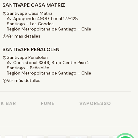
SANTIVAPE CASA MATRIZ
Santivape Casa Matriz
Av. Apoquindo 4900, Local 127-128
Santiago - Las Condes
Región Metropolitana de Santiago - Chile
Ver más detalles
SANTIVAPE PEÑALOLEN
Santivape Peñalolen
Av. Consistorial 3349, Strip Center Piso 2
Santiago - Peñalolén
Región Metropolitana de Santiago - Chile
Ver más detalles
 BAR
FUME
VAPORESSO
VO