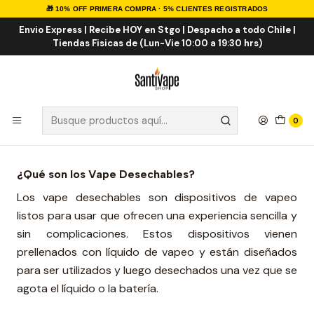
🎁 10% OFF PRIMERA COMPRA · 5% CLIENTES REGISTRADOS
Inicio
Post
Vape Desechables: La Evolución de la Experiencia de Vapeo
Envio Express | Recibe HOY en Stgo | Despacho a todo Chile |
Tiendas Fisicas de (Lun-Vie 10:00 a 19:30 hrs)
Vape Desechables: La Evolución de
la Experiencia de Vapeo
0
¿Qué son los Vape Desechables?
Los vape desechables son dispositivos de vapeo
listos para usar que ofrecen una experiencia sencilla y
sin complicaciones. Estos dispositivos vienen
prellenados con líquido de vapeo y están diseñados
para ser utilizados y luego desechados una vez que se
agota el líquido o la batería.