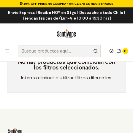
🎁 10% OFF PRIMERA COMPRA · 5% CLIENTES REGISTRADOS
Inicio
Marcas Desechables
Moti
Envio Express | Recibe HOY en Stgo | Despacho a todo Chile |
Tiendas Fisicas de (Lun-Vie 10:00 a 19:30 hrs)
Moti
0
No hay productos que coincidan con
los filtros seleccionados.
Intenta eliminar o utilizar filtros diferentes.