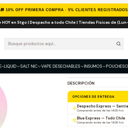
VAPE DESECHABLES
VAPE FRUTALES
Geek Bar Meloso Max 9000
🎁 10% OFF PRIMERA COMPRA · 5% CLIENTES REGISTRADOS
e HOY en Stgo | Despacho a todo Chile | Tiendas Fisicas de (Lun-
Geek Bar Melo
SABOR
Watermelon ICE
Berry T
Cool Mint
Stone Freeze
E-LIQUID
SALT NIC
VAPE DESECHABLES
INSUMOS
POUCHES
O
DESCRIPCIÓN
OPCIONES DE ENTREGA
Despacho Express — Santi
Comprando antes de las 14:00 hrs
Blue Express — Todo Chile
Comprando antes de las 14:00 hrs