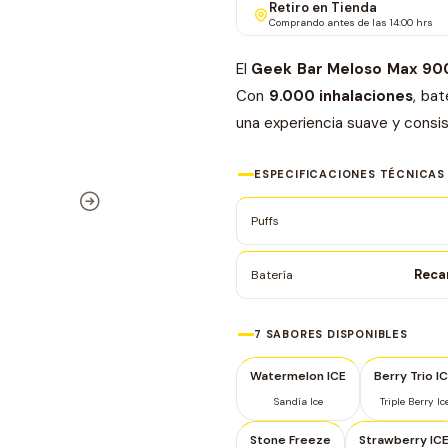
Retiro en Tienda
Comprando antes de las 14:00 hrs
El
Geek Bar Meloso Max 90
Con
9.000 inhalaciones
, ba
una experiencia suave y consis
ESPECIFICACIONES TÉCNICAS
Puffs
Reca
Batería
7 SABORES DISPONIBLES
Watermelon ICE
Berry Trio I
Sandía Ice
Triple Berry Ic
Stone Freeze
Strawberry IC