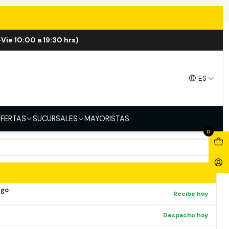
 Puffs
Vie 10:00 a 19:30 hrs)
so Max 9000 Puffs
ES
rio ICE
Grape ICE
Strawberry Watermelon
Strawberry ICE
FERTAS
SUCURSALES
MAYORISTAS
0
ago
Recibe hoy
Despacho hoy