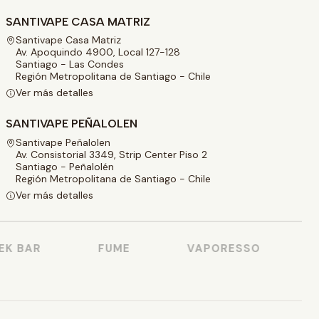
SANTIVAPE CASA MATRIZ
Santivape Casa Matriz
Av. Apoquindo 4900, Local 127-128
Santiago - Las Condes
Región Metropolitana de Santiago - Chile
Ver más detalles
SANTIVAPE PEÑALOLEN
Santivape Peñalolen
Av. Consistorial 3349, Strip Center Piso 2
Santiago - Peñalolén
Región Metropolitana de Santiago - Chile
Ver más detalles
 BAR
FUME
VAPORESSO
VO