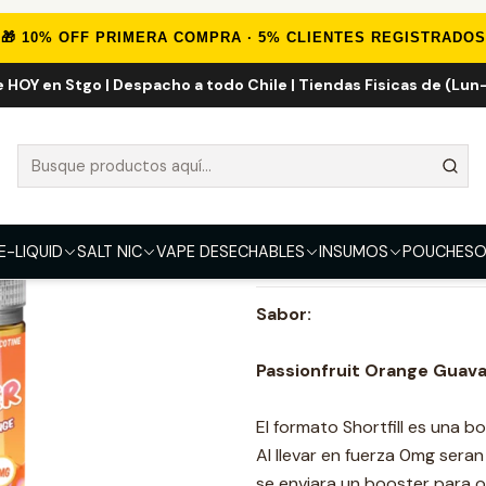
IMPORTADOS
E-liquid Importados 100ml
Passionfruit Orange Gua
🎁 10% OFF PRIMERA COMPRA · 5% CLIENTES REGISTRADOS
e HOY en Stgo | Despacho a todo Chile | Tiendas Fisicas de (Lun-
Passionfruit O
FUERZA
0mg
3mg
6mg
E-LIQUID
SALT NIC
VAPE DESECHABLES
INSUMOS
POUCHES
O
DESCRIPCIÓN
Sabor:
Passionfruit Orange Guava
El formato Shortfill es una b
Al llevar en fuerza 0mg sera
se enviara un booster para 