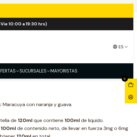
va 100ml Shortfill
Vie 10:00 a 19:30 hrs)
range Guava 100ml Shortfill
ES
FERTAS
SUCURSALES
MAYORISTAS
0
:
Maracuya con naranja y guava.
otella de
120ml
que contiene
100ml
de liquido.
n
100ml
de contenido neto, de llevar en fuerza 3mg o 6mg
obtener
120ml
en total.