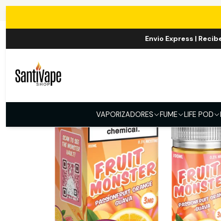
Inicio
E-LIQUID
Envio Express | Recib
VAPORIZADORES
FUME
LIFE POD