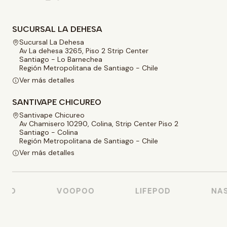
SUCURSAL LA DEHESA
Sucursal La Dehesa
Av La dehesa 3265, Piso 2 Strip Center
Santiago - Lo Barnechea
Región Metropolitana de Santiago - Chile
Ver más detalles
SANTIVAPE CHICUREO
Santivape Chicureo
Av Chamisero 10290, Colina, Strip Center Piso 2
Santiago - Colina
Región Metropolitana de Santiago - Chile
Ver más detalles
SO
VOOPOO
LIFEPOD
NAST