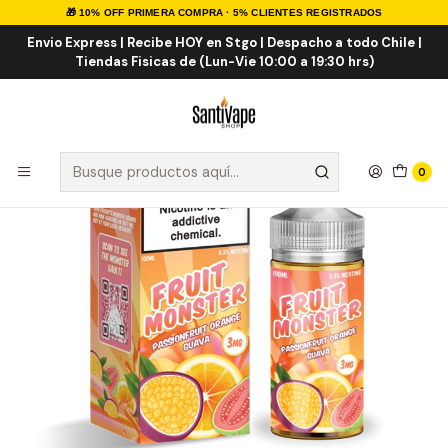
🎁 10% OFF PRIMERA COMPRA · 5% CLIENTES REGISTRADOS
Inicio
E-LIQUID
IMPORTADOS
E-liquid Importados 100ml
Passionfruit Orange Guava 100ml Shortfill
Envio Express | Recibe HOY en Stgo | Despacho a todo Chile |
Tiendas Fisicas de (Lun-Vie 10:00 a 19:30 hrs)
0