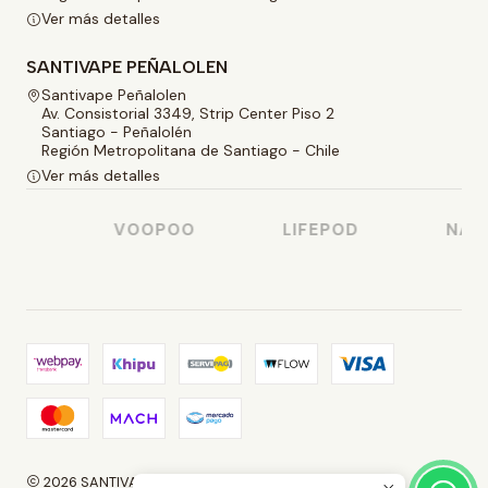
Ver más detalles
SANTIVAPE PEÑALOLEN
Santivape Peñalolen
Av. Consistorial 3349, Strip Center Piso 2
Santiago - Peñalolén
Región Metropolitana de Santiago - Chile
Ver más detalles
SO
VOOPOO
LIFEPOD
NASTY
2026 SANTIVAPE.