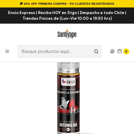
🎁 10% OFF PRIMERA COMPRA · 5% CLIENTES REGISTRADOS
Inicio
E-LIQUID
NACIONALES
Heaven & Hell Artemis ICE 60ml
Envio Express | Recibe HOY en Stgo | Despacho a todo Chile |
Tiendas Fisicas de (Lun-Vie 10:00 a 19:30 hrs)
0