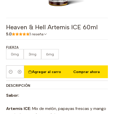
Heaven & Hell Artemis ICE 60ml
5.0
1 reseña
FUERZA
0mg
3mg
6mg
Agregar al carro
Comprar ahora
Cantidad
DESCRIPCIÓN
Sabor:
Artemis ICE:
Mix de melón, papayas frescas y mango