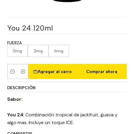
You 24 120ml
FUERZA
0mg
3mg
6mg
Agregar al carro
Comprar ahora
Cantidad
DESCRIPCIÓN
Sabor:
You 24
: Combinación tropical de jackfruit, guava y
algo mas. Incluye un toque ICE.
COMPARTIR