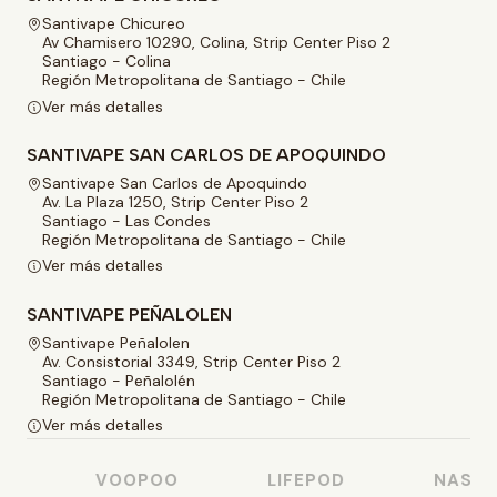
Santivape Chicureo
Av Chamisero 10290, Colina, Strip Center Piso 2
Santiago - Colina
Región Metropolitana de Santiago - Chile
Ver más detalles
SANTIVAPE SAN CARLOS DE APOQUINDO
Santivape San Carlos de Apoquindo
Av. La Plaza 1250, Strip Center Piso 2
Santiago - Las Condes
Región Metropolitana de Santiago - Chile
Ver más detalles
SANTIVAPE PEÑALOLEN
Santivape Peñalolen
Av. Consistorial 3349, Strip Center Piso 2
Santiago - Peñalolén
Región Metropolitana de Santiago - Chile
Ver más detalles
VOOPOO
LIFEPOD
NASTY J