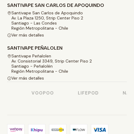
SANTIVAPE SAN CARLOS DE APOQUINDO
Santivape San Carlos de Apoquindo
Av. La Plaza 1250, Strip Center Piso 2
Santiago - Las Condes
Región Metropolitana - Chile
Ver más detalles
SANTIVAPE PEÑALOLEN
Santivape Peñalolen
Av. Consistorial 3349, Strip Center Piso 2
Santiago - Peñalolén
Región Metropolitana - Chile
Ver más detalles
SO
VOOPOO
LIFEPOD
NAST