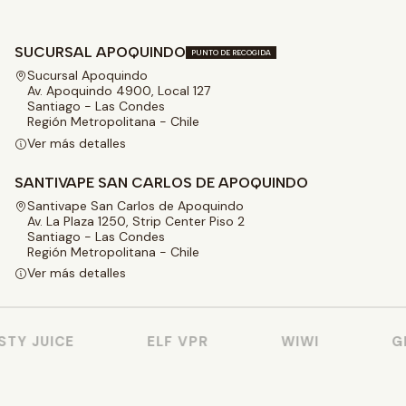
SUCURSAL APOQUINDO
PUNTO DE RECOGIDA
Sucursal Apoquindo
Av. Apoquindo 4900, Local 127
Santiago - Las Condes
Región Metropolitana - Chile
Ver más detalles
SANTIVAPE SAN CARLOS DE APOQUINDO
Santivape San Carlos de Apoquindo
Av. La Plaza 1250, Strip Center Piso 2
Santiago - Las Condes
Región Metropolitana - Chile
Ver más detalles
TY JUICE
ELF VPR
WIWI
GE