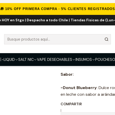
-LIQUID
IMPORTADOS
E-liquid Importados 100ml
Donut Blueber
🎁 10% OFF PRIMERA COMPRA · 5% CLIENTES REGISTRADOS
e HOY en Stgo | Despacho a todo Chile | Tiendas Fisicas de (Lun-
Donut Blueber
FUERZA
0mg
3mg
6mg
E-LIQUID
SALT NIC
VAPE DESECHABLES
INSUMOS
POUCHES
O
DESCRIPCIÓN
Sabor:
-Donut Blueberry
: Dulce r
en leche con sabor a aránda
COMPARTIR
|