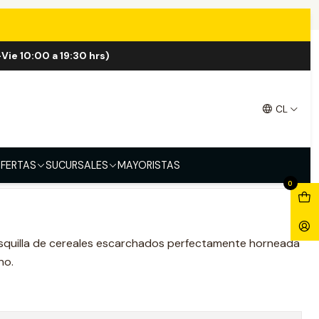
ry 100ml
Vie 10:00 a 19:30 hrs)
ry 100ml
CL
FERTAS
SUCURSALES
MAYORISTAS
0
osquilla de cereales escarchados perfectamente horneada
no.