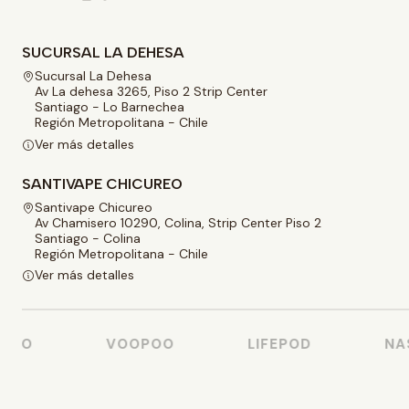
SUCURSAL LA DEHESA
Sucursal La Dehesa
Av La dehesa 3265, Piso 2 Strip Center
Santiago - Lo Barnechea
Región Metropolitana - Chile
Ver más detalles
SANTIVAPE CHICUREO
Santivape Chicureo
Av Chamisero 10290, Colina, Strip Center Piso 2
Santiago - Colina
Región Metropolitana - Chile
Ver más detalles
SSO
VOOPOO
LIFEPOD
NAS