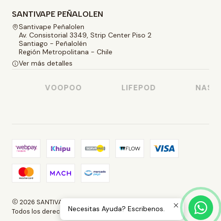
SANTIVAPE PEÑALOLEN
Santivape Peñalolen
Av. Consistorial 3349, Strip Center Piso 2
Santiago - Peñalolén
Región Metropolitana - Chile
Ver más detalles
VOOPOO
LIFEPOD
NASTY 
2026 SANTIVAPE.
Necesitas Ayuda? Escribenos.
Todos los derechos reservados.