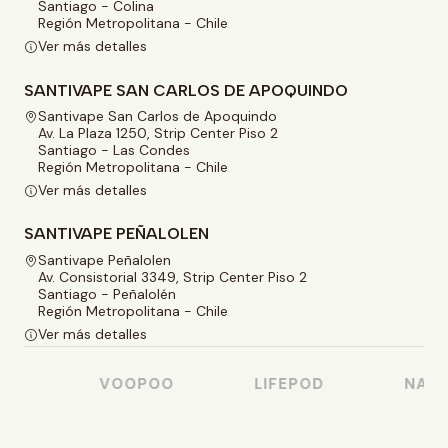
Santiago - Colina
Región Metropolitana - Chile
Ver más detalles
SANTIVAPE SAN CARLOS DE APOQUINDO
Santivape San Carlos de Apoquindo
Av. La Plaza 1250, Strip Center Piso 2
Santiago - Las Condes
Región Metropolitana - Chile
Ver más detalles
SANTIVAPE PEÑALOLEN
Santivape Peñalolen
Av. Consistorial 3349, Strip Center Piso 2
Santiago - Peñalolén
Región Metropolitana - Chile
Ver más detalles
O
VOOPOO
LIFEPOD
NASTY