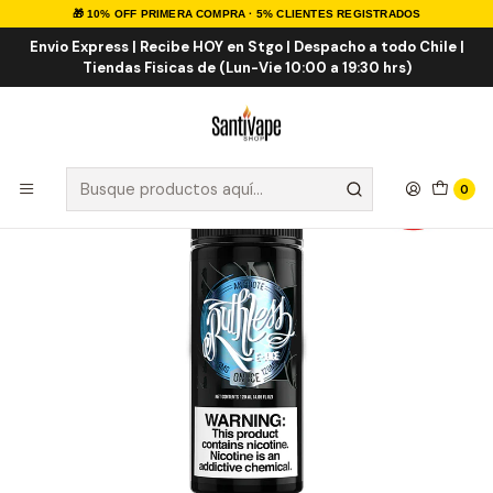
🎁 10% OFF PRIMERA COMPRA · 5% CLIENTES REGISTRADOS
Inicio
E-LIQUID
Frutal ICE
Antidote On ICE Shortfill 100ml
Envio Express | Recibe HOY en Stgo | Despacho a todo Chile |
Tiendas Fisicas de (Lun-Vie 10:00 a 19:30 hrs)
0