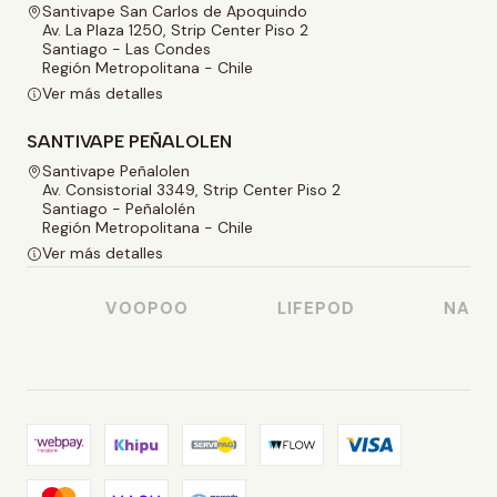
Santivape San Carlos de Apoquindo
Av. La Plaza 1250, Strip Center Piso 2
Santiago - Las Condes
Región Metropolitana - Chile
Ver más detalles
SANTIVAPE PEÑALOLEN
Santivape Peñalolen
Av. Consistorial 3349, Strip Center Piso 2
Santiago - Peñalolén
Región Metropolitana - Chile
Ver más detalles
O
VOOPOO
LIFEPOD
NASTY 