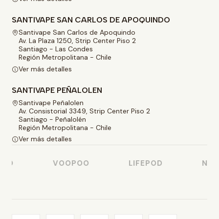
SANTIVAPE SAN CARLOS DE APOQUINDO
Santivape San Carlos de Apoquindo
Av. La Plaza 1250, Strip Center Piso 2
Santiago - Las Condes
Región Metropolitana - Chile
Ver más detalles
SANTIVAPE PEÑALOLEN
Santivape Peñalolen
Av. Consistorial 3349, Strip Center Piso 2
Santiago - Peñalolén
Región Metropolitana - Chile
Ver más detalles
SO
VOOPOO
LIFEPOD
NAST