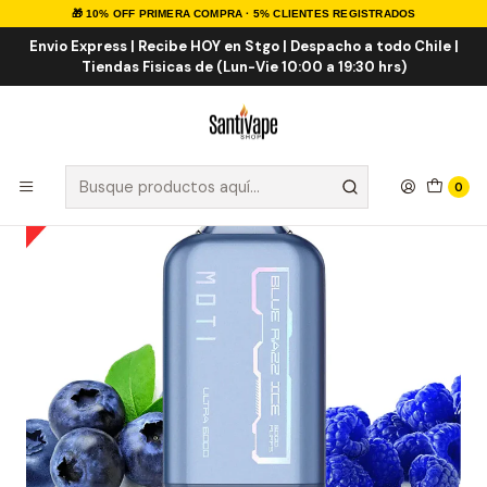
🎁 10% OFF PRIMERA COMPRA · 5% CLIENTES REGISTRADOS
Inicio
VAPE DESECHABLES
VAPE FRUTALES ICE
Blue Razz ICE 6K Puff
Envio Express | Recibe HOY en Stgo | Despacho a todo Chile |
Tiendas Fisicas de (Lun-Vie 10:00 a 19:30 hrs)
0