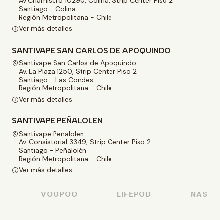
Av Chamisero 10290, Colina, Strip Center Piso 2
Santiago - Colina
Región Metropolitana - Chile
Ver más detalles
SANTIVAPE SAN CARLOS DE APOQUINDO
Santivape San Carlos de Apoquindo
Av. La Plaza 1250, Strip Center Piso 2
Santiago - Las Condes
Región Metropolitana - Chile
Ver más detalles
SANTIVAPE PEÑALOLEN
Santivape Peñalolen
Av. Consistorial 3349, Strip Center Piso 2
Santiago - Peñalolén
Región Metropolitana - Chile
Ver más detalles
VOOPOO
LIFEPOD
NASTY J