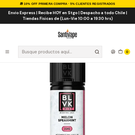
🎁 10% OFF PRIMERA COMPRA · 5% CLIENTES REGISTRADOS
Inicio
Sales de Nicotina
Salt Nic Importadas
BLVK Mint Melon Spearmint Salt 30ml
Envio Express | Recibe HOY en Stgo | Despacho a todo Chile |
Tiendas Fisicas de (Lun-Vie 10:00 a 19:30 hrs)
0