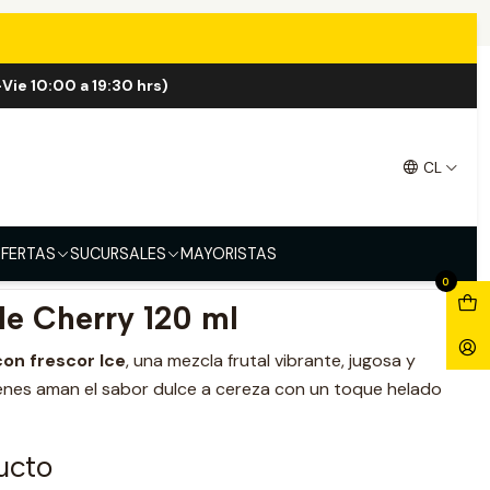
reza ICE 120ml
Vie 10:00 a 19:30 hrs)
ple Cereza ICE 120ml
CL
FERTAS
SUCURSALES
MAYORISTAS
0
le Cherry 120 ml
on frescor Ice
, una mezcla frutal vibrante, jugosa y
ienes aman el sabor dulce a cereza con un toque helado
ucto