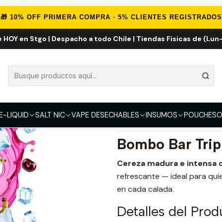
ID
IMPORTADOS
Eliquid Importados 120ml
Bombo Bar Triple Ce
🎁 10% OFF PRIMERA COMPRA · 5% CLIENTES REGISTRADOS
e HOY en Stgo | Despacho a todo Chile | Tiendas Fisicas de (Lun-
Bombo Bar Tri
FUERZA
3mg
E-LIQUID
SALT NIC
VAPE DESECHABLES
INSUMOS
POUCHES
O
DESCRIPCIÓN
Bombo Bar Trip
Cereza madura e intensa c
refrescante — ideal para qu
en cada calada.
Detalles del Prod