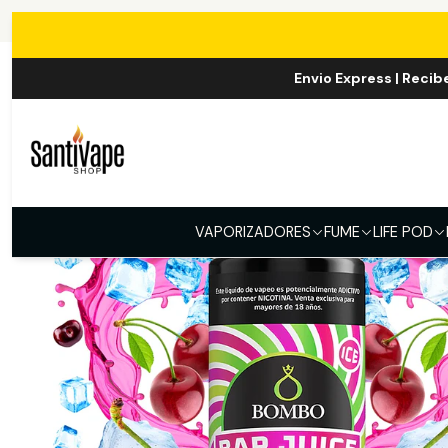
Inicio
E-LIQU
Envio Express | Recib
VAPORIZADORES
FUME
LIFE POD