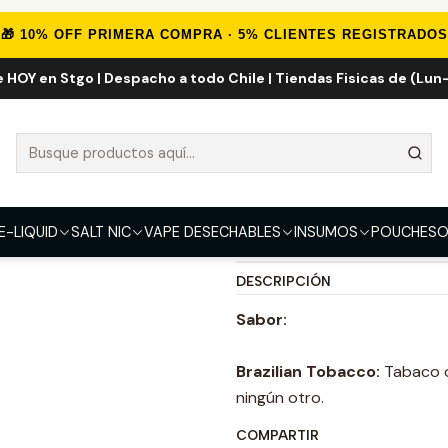
Inicio
E-LIQUID
Tabaco
Brazilian Tobacco 120ml
🎁 10% OFF PRIMERA COMPRA · 5% CLIENTES REGISTRADOS
e HOY en Stgo | Despacho a todo Chile | Tiendas Fisicas de (Lun-
Brazilian Toba
5.0
1 reseña
FUERZA
3mg
6mg
E-LIQUID
SALT NIC
VAPE DESECHABLES
INSUMOS
POUCHES
O
DESCRIPCIÓN
Sabor:
Brazilian Tobacco:
Tabaco o
ningún otro.
COMPARTIR