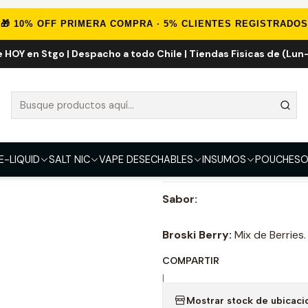
E-LIQUID
IMPORTADOS
Eliquid Importados 60ml
Broski Berry
🎁 10% OFF PRIMERA COMPRA · 5% CLIENTES REGISTRADOS
e HOY en Stgo | Despacho a todo Chile | Tiendas Fisicas de (Lun-
Broski Berry 6
FUERZA
0mg
3mg
6mg
E-LIQUID
SALT NIC
VAPE DESECHABLES
INSUMOS
POUCHES
O
DESCRIPCIÓN
Sabor:
Broski Berry:
Mix de Berries.
COMPARTIR
|
Mostrar stock de ubicaci