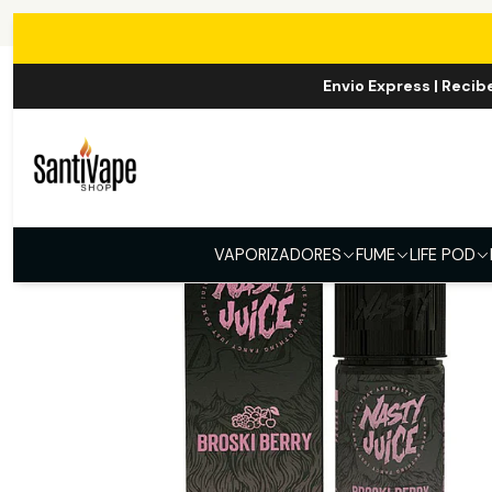
Inicio
Envio Express | Recib
VAPORIZADORES
FUME
LIFE POD