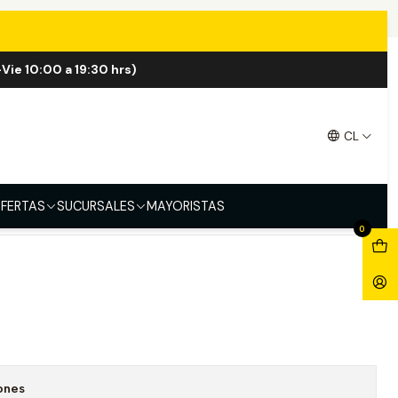
 60ml
Vie 10:00 a 19:30 hrs)
0ml
CL
FERTAS
SUCURSALES
MAYORISTAS
0
ones