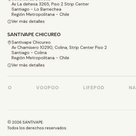
Av La dehesa 3265, Piso 2 Strip Center
Santiago - Lo Barnechea
Región Metropolitana - Chile
Ver más detalles
SANTIVAPE CHICUREO
Santivape Chicureo
Av Chamisero 10290, Colina, Strip Center Piso 2
Santiago - Colina
Región Metropolitana - Chile
Ver más detalles
SSO
VOOPOO
LIFEPOD
NAS
2026 SANTIVAPE.
Todos los derechos reservados.