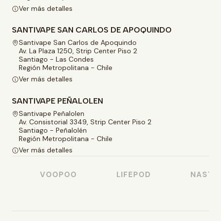
Ver más detalles
SANTIVAPE SAN CARLOS DE APOQUINDO
Santivape San Carlos de Apoquindo
Av. La Plaza 1250, Strip Center Piso 2
Santiago - Las Condes
Región Metropolitana - Chile
Ver más detalles
SANTIVAPE PEÑALOLEN
Santivape Peñalolen
Av. Consistorial 3349, Strip Center Piso 2
Santiago - Peñalolén
Región Metropolitana - Chile
Ver más detalles
VOOPOO
LIFEPOD
NASTY J