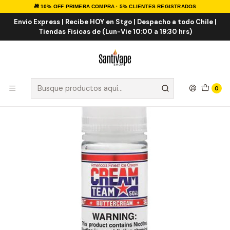
🎁 10% OFF PRIMERA COMPRA · 5% CLIENTES REGISTRADOS
Inicio
Sales de Nicotina
Salt Nic Importadas
Cream Team Buttercream Salt 30ml
Envio Express | Recibe HOY en Stgo | Despacho a todo Chile |
Tiendas Fisicas de (Lun-Vie 10:00 a 19:30 hrs)
0