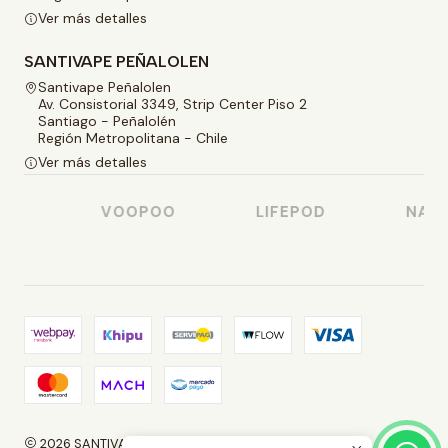
Ver más detalles
SANTIVAPE PEÑALOLEN
Santivape Peñalolen
Av. Consistorial 3349, Strip Center Piso 2
Santiago - Peñalolén
Región Metropolitana - Chile
Ver más detalles
SO
VOOPOO
LIFEPOD
NASTY
2026 SANTIVAPE.