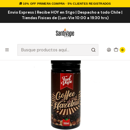
🎁 10% OFF PRIMERA COMPRA · 5% CLIENTES REGISTRADOS
Inicio
E-LIQUID
IMPORTADOS
E-liquid Importados 100ml
Fuel Vape Coffee Hazelnut 100ml
Envio Express | Recibe HOY en Stgo | Despacho a todo Chile |
Tiendas Fisicas de (Lun-Vie 10:00 a 19:30 hrs)
0