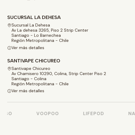
SUCURSAL LA DEHESA
Sucursal La Dehesa
Av La dehesa 3265, Piso 2 Strip Center
Santiago - Lo Barnechea
Región Metropolitana - Chile
Ver más detalles
SANTIVAPE CHICUREO
Santivape Chicureo
Av Chamisero 10290, Colina, Strip Center Piso 2
Santiago - Colina
Región Metropolitana - Chile
Ver más detalles
SSO
VOOPOO
LIFEPOD
NAS