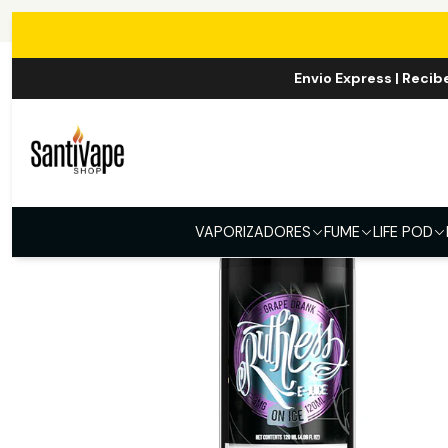
Inic
Envio Express | Recib
VAPORIZADORES
FUME
LIFE POD