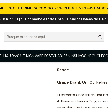
io
Marcas Eliquid
Ruthless 120ml
Grape Drank On ICE Shortfill 1
🎁 10% OFF PRIMERA COMPRA · 5% CLIENTES REGISTRADOS
e HOY en Stgo | Despacho a todo Chile | Tiendas Fisicas de (Lun-
Grape Drank On
FUERZA
0mg
3mg
6mg
E-LIQUID
SALT NIC
VAPE DESECHABLES
INSUMOS
POUCHES
O
DESCRIPCIÓN
Sabor:
Grape Drank On ICE:
Refres
El formato Shortfill es una b
Al llevar en fuerza 0mg sera
se enviara un booster para 