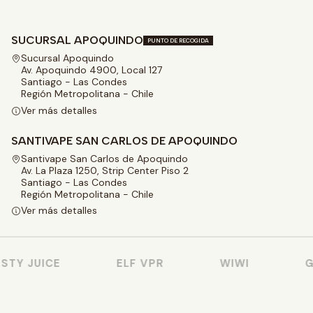
SUCURSAL APOQUINDO
PUNTO DE RECOGIDA
Sucursal Apoquindo
Av. Apoquindo 4900, Local 127
Santiago - Las Condes
Región Metropolitana - Chile
Ver más detalles
SANTIVAPE SAN CARLOS DE APOQUINDO
Santivape San Carlos de Apoquindo
Av. La Plaza 1250, Strip Center Piso 2
Santiago - Las Condes
Región Metropolitana - Chile
Ver más detalles
TY JUICE
ELF VPR
WIWI
GE