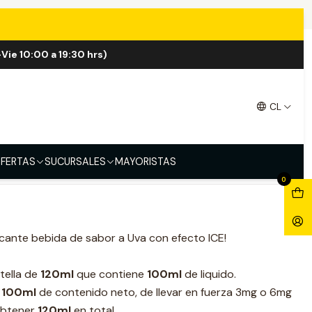
00ml
Vie 10:00 a 19:30 hrs)
 ICE Shortfill 100ml
CL
FERTAS
SUCURSALES
MAYORISTAS
0
cante bebida de sabor a Uva con efecto ICE!
otella de
120ml
que contiene
100ml
de liquido.
n
100ml
de contenido neto, de llevar en fuerza 3mg o 6mg
obtener
120ml
en total.