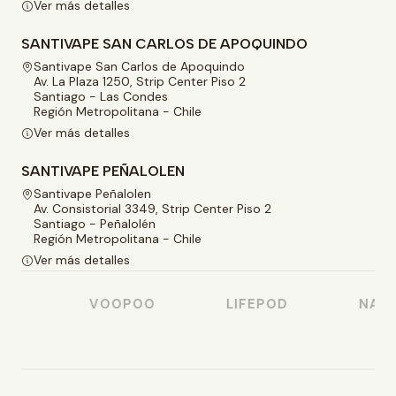
Ver más detalles
SANTIVAPE SAN CARLOS DE APOQUINDO
Santivape San Carlos de Apoquindo
Av. La Plaza 1250, Strip Center Piso 2
Santiago - Las Condes
Región Metropolitana - Chile
Ver más detalles
SANTIVAPE PEÑALOLEN
Santivape Peñalolen
Av. Consistorial 3349, Strip Center Piso 2
Santiago - Peñalolén
Región Metropolitana - Chile
Ver más detalles
O
VOOPOO
LIFEPOD
NASTY