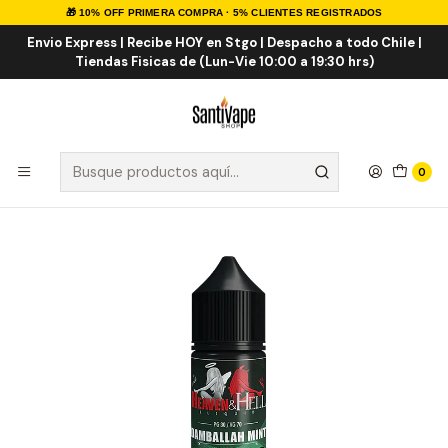
🎁 10% OFF PRIMERA COMPRA · 5% CLIENTES REGISTRADOS
Inicio
Sales de Nicotina
Salt Nic Nacionales
Heaven & Hell Damballah Mint Salt 30ml
Envio Express | Recibe HOY en Stgo | Despacho a todo Chile |
Tiendas Fisicas de (Lun-Vie 10:00 a 19:30 hrs)
0