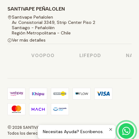
SANTIVAPE PEÑALOLEN
Santivape Peñalolen
Av. Consistorial 3349, Strip Center Piso 2
Santiago - Peñalolén
Región Metropolitana - Chile
Ver más detalles
O
VOOPOO
LIFEPOD
NASTY
2026 SANTIVAPE.
Necesitas Ayuda? Escribenos.
Todos los derechos reservados.