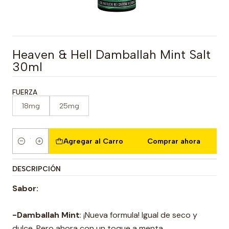
Heaven & Hell Damballah Mint Salt
30ml
FUERZA
18mg
25mg
Agregar al Carro
Comprar ahora
Cantidad
DESCRIPCIÓN
Sabor:
-Damballah Mint
: ¡Nueva formula! Igual de seco y
dulce. Pero ahora con un toque a menta.