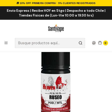
🎁 10% OFF PRIMERA COMPRA · 5% CLIENTES REGISTRADOS
Inicio
Sales de Nicotina
Salt Nic Nacionales
Heaven & Hell Ruseo Salt 30ml
Envio Express | Recibe HOY en Stgo | Despacho a todo Chile |
Tiendas Fisicas de (Lun-Vie 10:00 a 19:30 hrs)
0