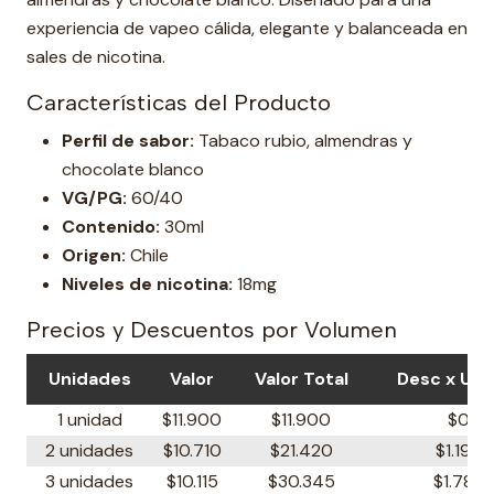
experiencia de vapeo cálida, elegante y balanceada en
sales de nicotina.
Características del Producto
Perfil de sabor:
Tabaco rubio, almendras y
chocolate blanco
VG/PG:
60/40
Contenido:
30ml
Origen:
Chile
Niveles de nicotina:
18mg
Precios y Descuentos por Volumen
Unidades
Valor
Valor Total
Desc x Uni
1 unidad
$11.900
$11.900
$0
2 unidades
$10.710
$21.420
$1.190
3 unidades
$10.115
$30.345
$1.785