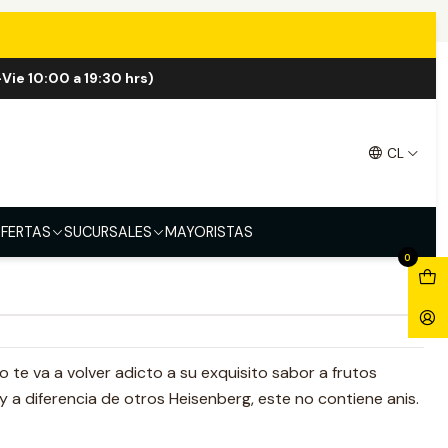
 Salt 30ml
Vie 10:00 a 19:30 hrs)
e Berg Menthol Salt 30ml
CL
ol
FERTAS
SUCURSALES
MAYORISTAS
0
 te va a volver adicto a su exquisito sabor a frutos
y a diferencia de otros Heisenberg, este no contiene anis.