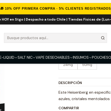
es de Nicotina
Salt Nic Importadas
Heisenberg The Berg Menthol
🎁 10% OFF PRIMERA COMPRA · 5% CLIENTES REGISTRADOS
e HOY en Stgo | Despacho a todo Chile | Tiendas Fisicas de (Lun-
Heisenberg Th
5.0
2 reseñas
SABOR
Heisenberg The Berg Menth
E-LIQUID
SALT NIC
VAPE DESECHABLES
INSUMOS
POUCHES
O
FUERZA
24mg
50mg
DESCRIPCIÓN
Este Heisenberg en especifico
azules, cristales mentolados 
COMPARTIR