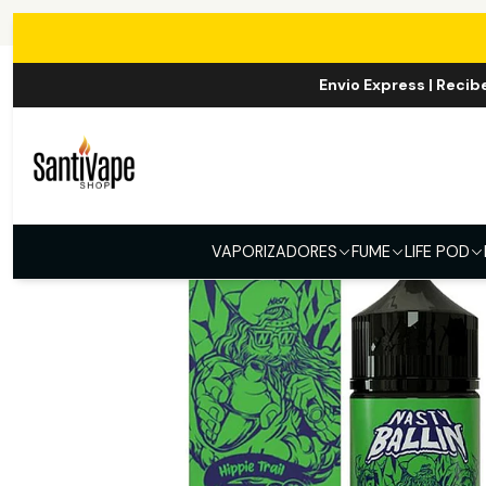
Inicio
E-
Envio Express | Recib
VAPORIZADORES
FUME
LIFE POD