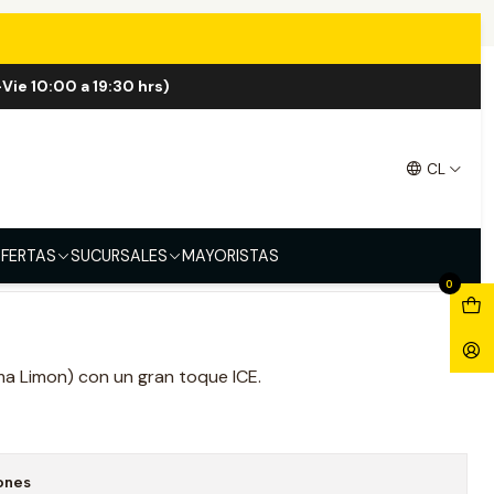
 Mint 60ml
Vie 10:00 a 19:30 hrs)
igh Mint 60ml
CL
FERTAS
SUCURSALES
MAYORISTAS
0
a Limon) con un gran toque ICE.
ones