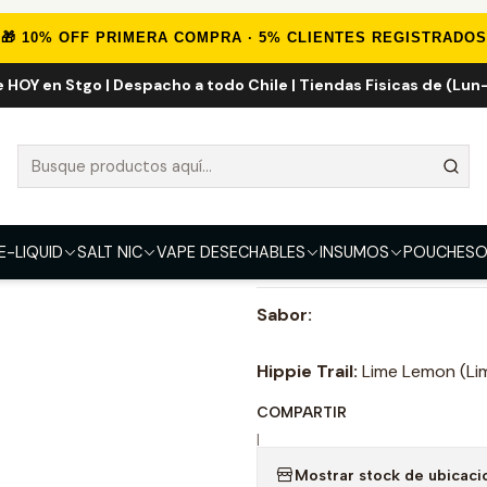
LIQUID
IMPORTADOS
Eliquid Importados 60ml
Hippie Trail High
🎁 10% OFF PRIMERA COMPRA · 5% CLIENTES REGISTRADOS
e HOY en Stgo | Despacho a todo Chile | Tiendas Fisicas de (Lun-
Hippie Trail H
FUERZA
0mg
3mg
6mg
E-LIQUID
SALT NIC
VAPE DESECHABLES
INSUMOS
POUCHES
O
DESCRIPCIÓN
Sabor:
Hippie Trail:
Lime Lemon (Lim
COMPARTIR
|
Mostrar stock de ubicaci