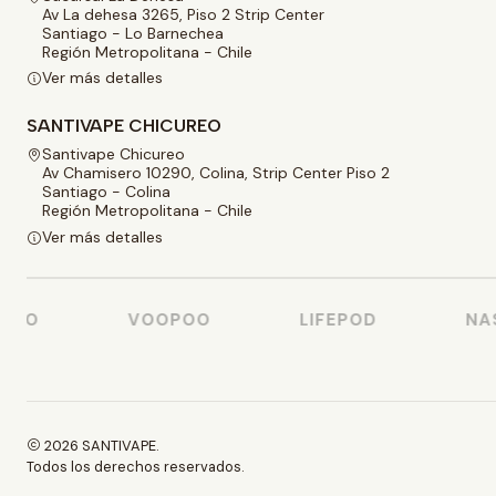
Av La dehesa 3265, Piso 2 Strip Center
Santiago - Lo Barnechea
Región Metropolitana - Chile
Ver más detalles
SANTIVAPE CHICUREO
Santivape Chicureo
Av Chamisero 10290, Colina, Strip Center Piso 2
Santiago - Colina
Región Metropolitana - Chile
Ver más detalles
SO
VOOPOO
LIFEPOD
NAST
2026 SANTIVAPE.
Todos los derechos reservados.