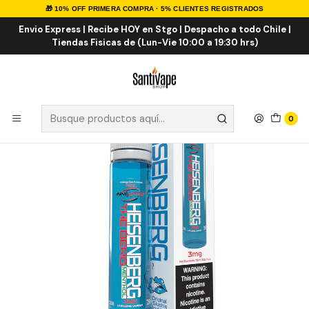
🎁 10% OFF PRIMERA COMPRA · 5% CLIENTES REGISTRADOS
Inicio
E-LIQUID
IMPORTADOS
Eliquid Importados 60ml
Innevape Heisenberg The Berg Menthol 75ml
Envio Express | Recibe HOY en Stgo | Despacho a todo Chile |
Tiendas Fisicas de (Lun-Vie 10:00 a 19:30 hrs)
0