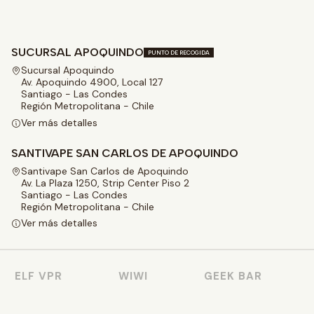
SUCURSAL APOQUINDO
PUNTO DE RECOGIDA
Sucursal Apoquindo
Av. Apoquindo 4900, Local 127
Santiago - Las Condes
Región Metropolitana - Chile
Ver más detalles
SANTIVAPE SAN CARLOS DE APOQUINDO
Santivape San Carlos de Apoquindo
Av. La Plaza 1250, Strip Center Piso 2
Santiago - Las Condes
Región Metropolitana - Chile
Ver más detalles
ELF VPR
WIWI
GEEK BAR
F