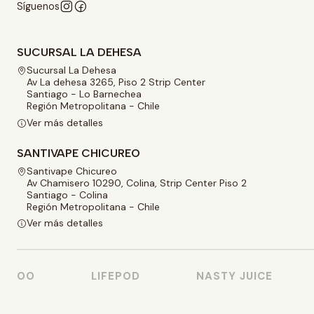
Síguenos
SUCURSAL LA DEHESA
Sucursal La Dehesa
Av La dehesa 3265, Piso 2 Strip Center
Santiago - Lo Barnechea
Región Metropolitana - Chile
Ver más detalles
SANTIVAPE CHICUREO
Santivape Chicureo
Av Chamisero 10290, Colina, Strip Center Piso 2
Santiago - Colina
Región Metropolitana - Chile
Ver más detalles
POO
LIFEPOD
NASTY JUICE