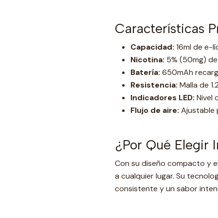
Características P
Capacidad:
16ml de e-lí
Nicotina:
5% (50mg) de s
Batería:
650mAh recarga
Resistencia:
Malla de 1
Indicadores LED:
Nivel d
Flujo de aire:
Ajustable 
¿Por Qué Elegir 
Con su diseño compacto y ele
a cualquier lugar. Su tecnol
consistente y un sabor inten