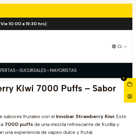
00 Puff
Vie 10:00 a 19:30 hrs)
erry Kiwi 7.000 Puff
CL
FERTAS
SUCURSALES
MAYORISTAS
0
erry Kiwi 7000 Puffs – Sabor
e sabores frutales con el
Innobar Strawberry Kiwi
. Este
ta
7000 puffs
de una mezcla refrescante de frutilla y
an una experiencia de vapeo dulce y frutal.