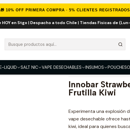
VAPE DESECHABLES
VAPE FRUTALES
Innobar Strawberry Kiwi 7.0
🎁 10% OFF PRIMERA COMPRA · 5% CLIENTES REGISTRADOS
e HOY en Stgo | Despacho a todo Chile | Tiendas Fisicas de (Lun-
Innobar Strawb
FUERZA
0mg
50mg
E-LIQUID
SALT NIC
VAPE DESECHABLES
INSUMOS
POUCHES
O
DESCRIPCIÓN
Innobar Strawb
Frutilla Kiwi
Experimenta una explosión d
vape desechable ofrece has
kiwi, ideal para quienes busc