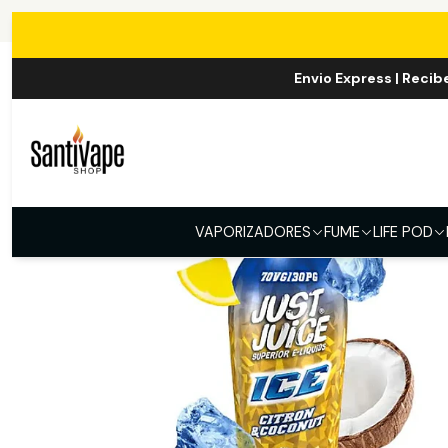
Inicio
Envio Express | Recib
VAPORIZADORES
FUME
LIFE POD