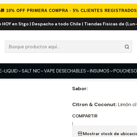
E-LIQUID
IMPORTADOS
Eliquid Importados 60ml
Citron & Coco
🎁 10% OFF PRIMERA COMPRA · 5% CLIENTES REGISTRADOS
e HOY en Stgo | Despacho a todo Chile | Tiendas Fisicas de (Lun-
Citron & Coco
FUERZA
3mg
6mg
E-LIQUID
SALT NIC
VAPE DESECHABLES
INSUMOS
POUCHES
O
DESCRIPCIÓN
Sabor:
Citron & Coconut:
Limón cí
COMPARTIR
|
Mostrar stock de ubicaci