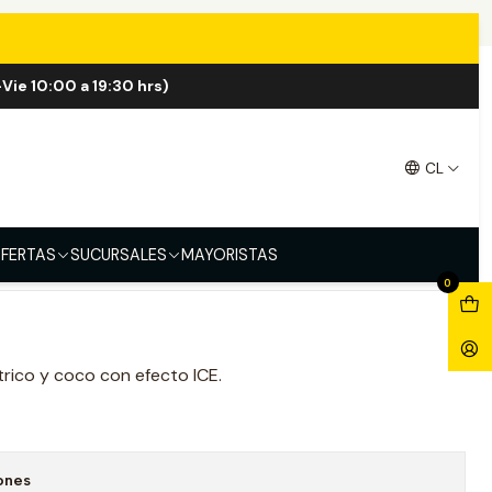
nut 60ml
Vie 10:00 a 19:30 hrs)
nut 60ml
CL
FERTAS
SUCURSALES
MAYORISTAS
0
trico y coco con efecto ICE.
ones