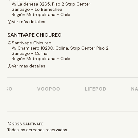
Av La dehesa 3265, Piso 2 Strip Center
Santiago - Lo Barnechea
Región Metropolitana - Chile
Ver más detalles
SANTIVAPE CHICUREO
Santivape Chicureo
Av Chamisero 10290, Colina, Strip Center Piso 2
Santiago - Colina
Región Metropolitana - Chile
Ver más detalles
SSO
VOOPOO
LIFEPOD
NAS
2026 SANTIVAPE.
Todos los derechos reservados.