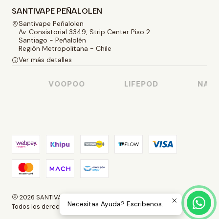
SANTIVAPE PEÑALOLEN
Santivape Peñalolen
Av. Consistorial 3349, Strip Center Piso 2
Santiago - Peñalolén
Región Metropolitana - Chile
Ver más detalles
O
VOOPOO
LIFEPOD
NASTY
2026 SANTIVAPE.
Necesitas Ayuda? Escribenos.
Todos los derechos reservados.