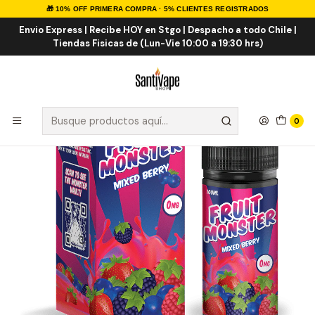
🎁 10% OFF PRIMERA COMPRA · 5% CLIENTES REGISTRADOS
Inicio
Marcas Eliquid
Fruit Monster 100ml
Mixed Berry 100ml Shortfill
Envio Express | Recibe HOY en Stgo | Despacho a todo Chile |
Tiendas Fisicas de (Lun-Vie 10:00 a 19:30 hrs)
0