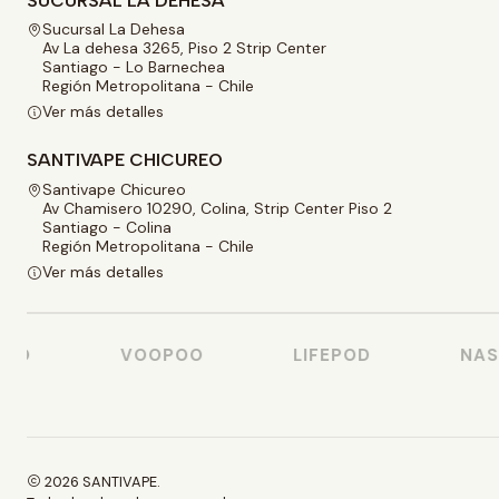
SUCURSAL LA DEHESA
Sucursal La Dehesa
Av La dehesa 3265, Piso 2 Strip Center
Santiago - Lo Barnechea
Región Metropolitana - Chile
Ver más detalles
SANTIVAPE CHICUREO
Santivape Chicureo
Av Chamisero 10290, Colina, Strip Center Piso 2
Santiago - Colina
Región Metropolitana - Chile
Ver más detalles
O
VOOPOO
LIFEPOD
NASTY
2026 SANTIVAPE.