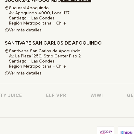
SUCURSAL APOQUINDO
PUNTO DE RECOGIDA
Sucursal Apoquindo
Av. Apoquindo 4900, Local 127
Santiago - Las Condes
Región Metropolitana - Chile
Ver más detalles
SANTIVAPE SAN CARLOS DE APOQUINDO
Santivape San Carlos de Apoquindo
Av. La Plaza 1250, Strip Center Piso 2
Santiago - Las Condes
Región Metropolitana - Chile
Ver más detalles
 JUICE
ELF VPR
WIWI
GEEK