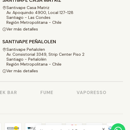
SANTIVAPE CASA MATRIZ
Santivape Casa Matriz
Av. Apoquindo 4900, Local 127-128
Santiago - Las Condes
Región Metropolitana - Chile
Ver más detalles
SANTIVAPE PEÑALOLEN
Santivape Peñalolen
Av. Consistorial 3349, Strip Center Piso 2
Santiago - Peñalolén
Región Metropolitana - Chile
Ver más detalles
 BAR
FUME
VAPORESSO
V