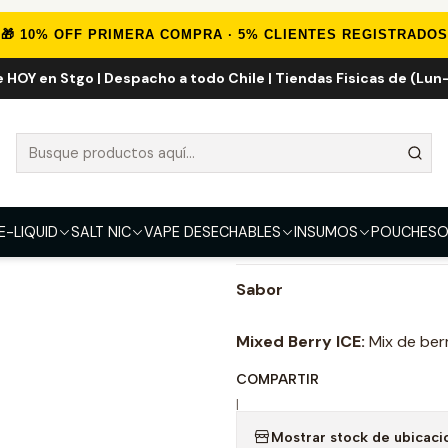
Inicio
E-LIQUID
Frutal ICE
Mixed Berry ICE 120ml
🎁 10% OFF PRIMERA COMPRA · 5% CLIENTES REGISTRADOS
e HOY en Stgo | Despacho a todo Chile | Tiendas Fisicas de (Lun-
Mixed Berry I
FUERZA
3mg
E-LIQUID
SALT NIC
VAPE DESECHABLES
INSUMOS
POUCHES
O
DESCRIPCIÓN
Sabor
Mixed Berry ICE:
Mix de berr
COMPARTIR
|
Mostrar stock de ubicaci